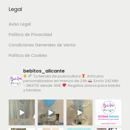
a
a
o
o
v
Legal
p
p
p
p
a
á
á
c
c
r
Aviso Legal
g
g
i
i
i
i
i
Política de Privacidad
o
o
a
n
n
n
n
Condiciones Generales de Venta
n
a
a
e
e
t
Política de Cookies
d
d
s
s
e
e
e
s
s
bebitos_alicante
s
p
p
Tu tienda de puericultura
Artículos
e
e
.
personalizados en menos de 24h
Envío 24/48h
r
r
p
p
- GRATIS desde 40€
Regalos únicos para bebés
L
y familias
o
o
u
u
a
d
d
e
e
s
u
u
d
d
o
c
c
e
e
p
t
t
n
n
c