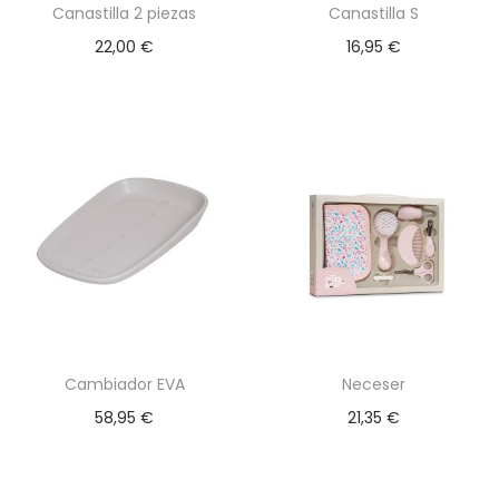
Canastilla 2 piezas
Canastilla S
s
a
i
t
22,00
€
16,95
€
c
d
e
i
o
p
ó
r
n
o
d
u
c
t
o
t
Cambiador EVA
Neceser
i
58,95
€
21,35
€
e
n
e