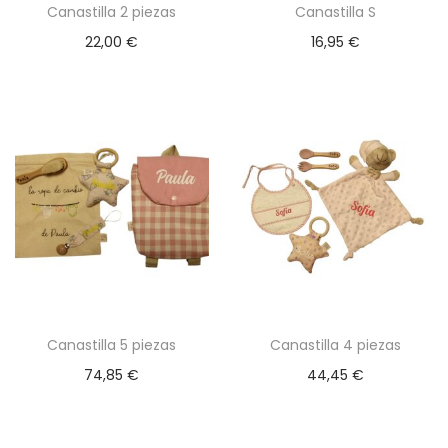
Canastilla 2 piezas
Canastilla S
s
a
i
t
22,00
€
16,95
€
c
d
e
i
o
p
ó
r
n
o
d
u
c
t
o
t
Canastilla 5 piezas
Canastilla 4 piezas
i
74,85
€
44,45
€
e
n
e