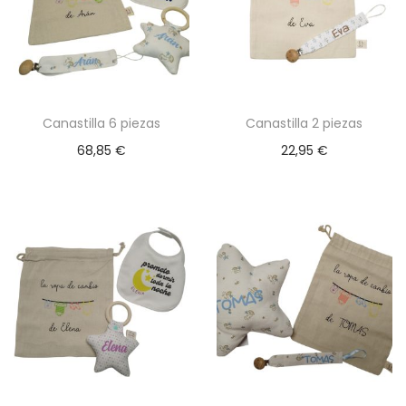
e
s
.
L
a
Canastilla 6 piezas
Canastilla 2 piezas
s
68,85
€
22,95
€
o
p
c
i
o
n
e
s
s
e