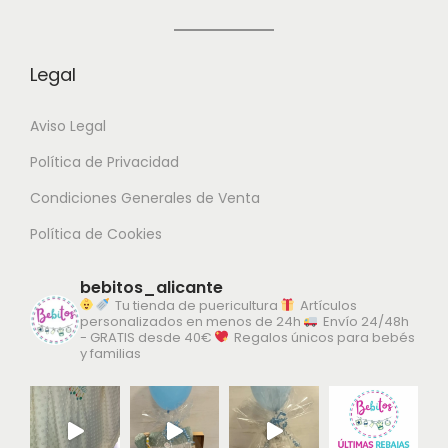
a
a
s
s
Legal
o
o
p
p
Aviso Legal
c
c
i
i
Política de Privacidad
o
o
Condiciones Generales de Venta
n
n
Política de Cookies
e
e
s
s
bebitos_alicante
s
s
Tu tienda de puericultura
Artículos
personalizados en menos de 24h
Envío 24/48h
e
e
- GRATIS desde 40€
Regalos únicos para bebés
y familias
p
p
u
u
e
e
d
d