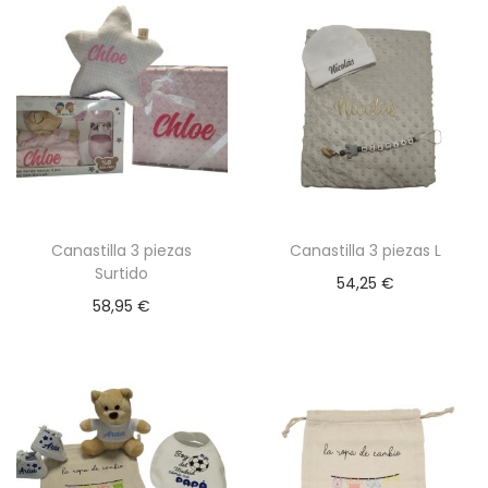
m
ú
l
t
i
p
l
e
Canastilla 3 piezas
Canastilla 3 piezas L
s
Surtido
54,25
€
v
58,95
€
a
r
i
a
n
t