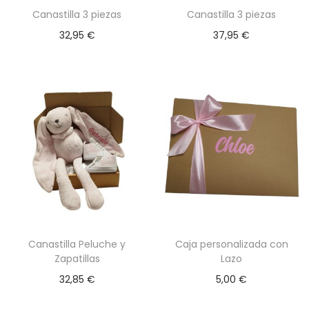
p
Canastilla 3 piezas
Canastilla 3 piezas
u
32,95
€
37,95
€
e
d
e
n
e
l
e
g
i
r
E
E
e
Canastilla Peluche y
Caja personalizada con
s
s
Zapatillas
Lazo
n
t
t
32,85
€
5,00
€
l
e
e
a
p
p