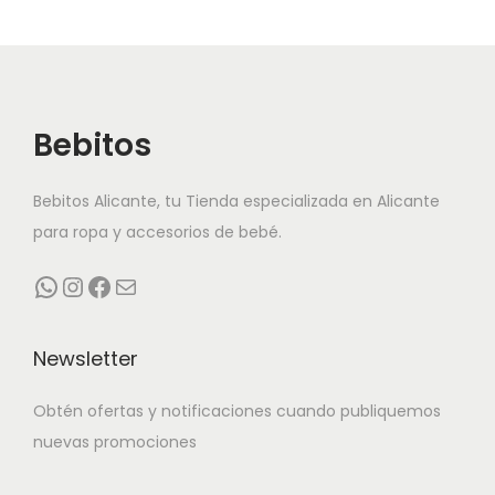
i
i
p
p
l
l
e
e
Bebitos
s
s
v
v
Bebitos Alicante, tu Tienda especializada en Alicante
a
a
para ropa y accesorios de bebé.
r
r
i
i
WhatsApp
Instagram
Facebook
Correo electrónico
a
a
n
n
Newsletter
t
t
e
e
Obtén ofertas y notificaciones cuando publiquemos
s
s
nuevas promociones
.
.
L
L