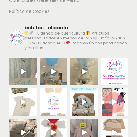
Condiciones Generales de Venta
n
t
e
Política de Cookies
a
e
s
d
s
s
bebitos_alicante
e
.
Tu tienda de puericultura
Artículos
e
p
personalizados en menos de 24h
Envío 24/48h
L
p
- GRATIS desde 40€
Regalos únicos para bebés
r
a
y familias
u
o
s
e
d
o
d
u
p
e
c
c
n
t
i
e
o
o
l
n
e
e
g
s
i
s
r