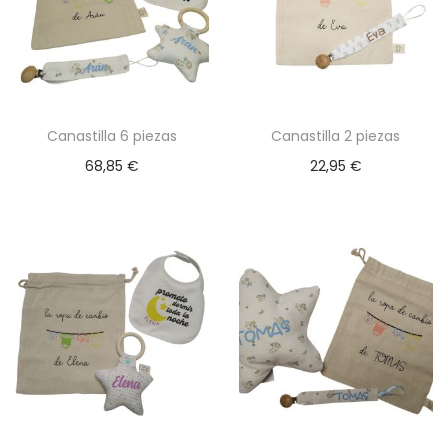
e
s
.
L
a
Canastilla 6 piezas
Canastilla 2 piezas
s
68,85
€
22,95
€
o
p
c
i
o
n
e
s
s
e