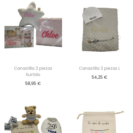
m
ú
l
t
i
p
l
e
Canastilla 3 piezas
Canastilla 3 piezas L
s
Surtido
54,25
€
v
58,95
€
a
r
i
a
n
t