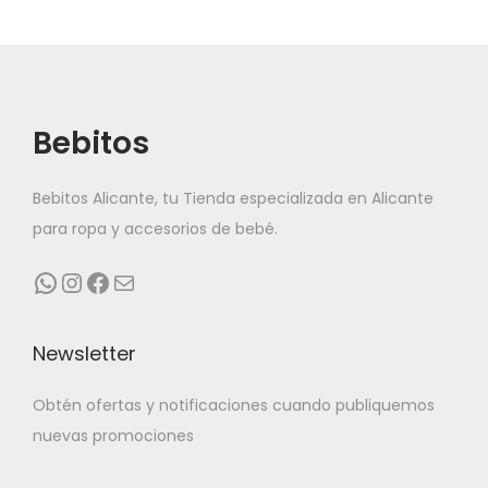
i
i
p
p
l
l
e
e
Bebitos
s
s
v
v
Bebitos Alicante, tu Tienda especializada en Alicante
a
a
para ropa y accesorios de bebé.
r
r
i
i
WhatsApp
Instagram
Facebook
Correo electrónico
a
a
n
n
Newsletter
t
t
e
e
Obtén ofertas y notificaciones cuando publiquemos
s
s
nuevas promociones
.
.
L
L