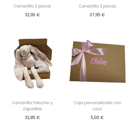
p
Canastilla 3 piezas
Canastilla 3 piezas
u
32,95
€
37,95
€
e
d
e
n
e
l
e
g
i
r
E
E
e
Canastilla Peluche y
Caja personalizada con
s
s
Zapatillas
Lazo
n
t
t
32,85
€
5,00
€
l
e
e
a
p
p