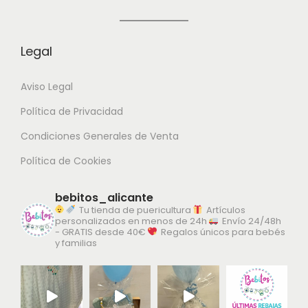
a
a
s
s
Legal
o
o
p
p
Aviso Legal
c
c
i
i
Política de Privacidad
o
o
Condiciones Generales de Venta
n
n
Política de Cookies
e
e
s
s
bebitos_alicante
s
s
Tu tienda de puericultura
Artículos
personalizados en menos de 24h
Envío 24/48h
e
e
- GRATIS desde 40€
Regalos únicos para bebés
y familias
p
p
u
u
e
e
d
d