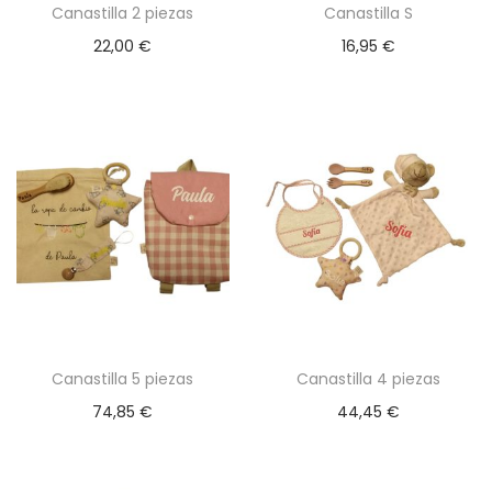
Canastilla 2 piezas
Canastilla S
s
a
i
t
22,00
€
16,95
€
c
d
e
i
o
p
ó
r
n
o
d
u
c
t
o
t
Canastilla 5 piezas
Canastilla 4 piezas
i
74,85
€
44,45
€
e
n
e