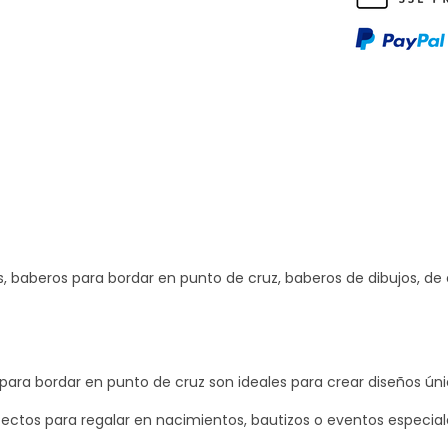
p
u
n
t
o
d
e
c
r
, baberos para bordar en punto de cruz, baberos de dibujos, de es
u
z
c
a
 para bordar en punto de cruz son ideales para crear diseños úni
n
t
ctos para regalar en nacimientos, bautizos o eventos especial
i