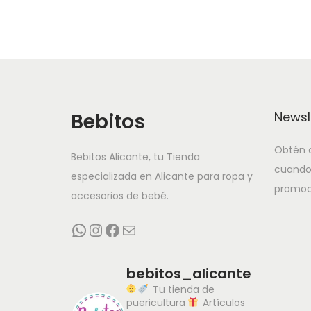
Medida: 20×20 cm
Composición: Rizo 100% algodón
Disponible en 4 colores: Blanco, Azul, Rosa y Ver
Descubre nuestro amplio
catalogo
de artículos par
Bebitos
Newsl
Obtén o
Bebitos Alicante, tu Tienda
cuando
especializada en Alicante para ropa y
promoc
accesorios de bebé.
WhatsApp
Instagram
Facebook
Correo electrónico
bebitos_alicante
Tu tienda de
puericultura
Artículos