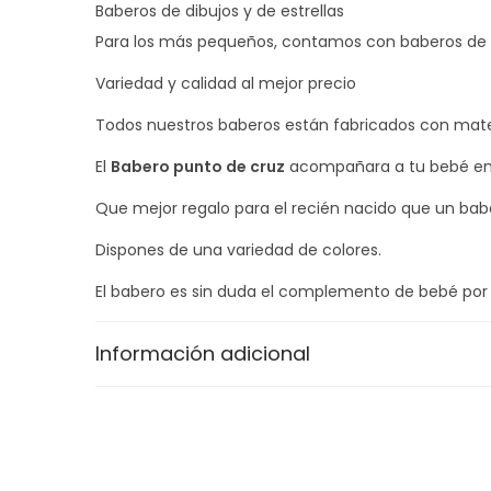
Baberos de dibujos y de estrellas
Para los más pequeños, contamos con baberos de d
Variedad y calidad al mejor precio
Todos nuestros baberos están fabricados con materi
El
Babero punto de cruz
acompañara a tu bebé en 
Que mejor regalo para el recién nacido que un ba
Dispones de una variedad de colores.
El babero es sin duda el complemento de bebé por 
Y por eso te traemos una selección de baberos de 
Información adicional
Seguro que encuentras el ideal para tu pequeño.
Elige un
babero bordado personalizado para be
Personaliza el primer babero de tu bebé , borda