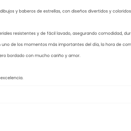
d
ibujos y baberos de estrellas, con diseños divertidos y color
a
d
ales resistentes y de fácil lavado, asegurando comodidad, dura
uno de los momentos más importantes del día, la hora de com
bero bordado con mucho cariño y amor.
excelencia.
lo más variada. Aquí encontrarás baberos de bebé de todos los 
bé
de nuestro catálogo, pensado para resistir lavados constante
ndo a punto de cruz su nombre o aquello que desees.