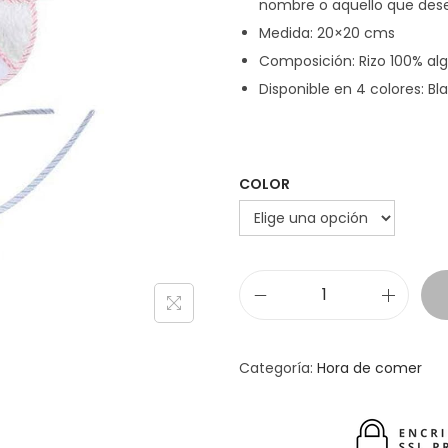
nombre o aquello que des
Medida: 20×20 cms
Composición: Rizo 100% al
Disponible en 4 colores: Bl
COLOR
B
a
b
Categoría:
Hora de comer
e
r
o