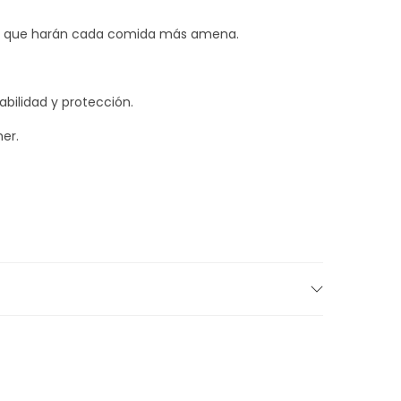
idos que harán cada comida más amena.
bilidad y protección.
er.
tejidos y modelos.
s.