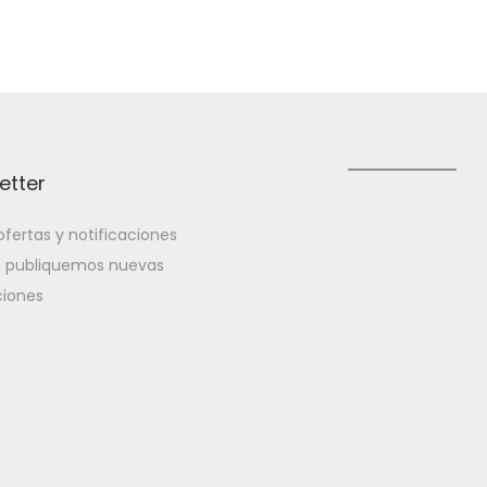
de
 la hora de comer.
etter
fertas y notificaciones
 publiquemos nuevas
iones