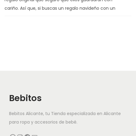
cariño. Así que, si buscas un regalo navideño con un
toque personal, ya lo sabes! aquí encontrarás distintos
diseños con varios materiales, encuentra la que más te
guste y personalízala con el nombre, iniciales o mensaje
que quieras.
Descubre muchas mas ideas para regalar en
navidad
https://bebitos.es/categoria/navidad/
Lleva la frescura del invierno a tu árbol con la Bola de
Navidad, una pieza encantadora de la Colección. Esta
simpática bola simboliza la amistad, la alegría y la unión
Bebitos
familiar, convirtiéndose en un adorno que transmite
ternura y espíritu navideño.
Bebitos Alicante, tu Tienda especializada en Alicante
para ropa y accesorios de bebé.