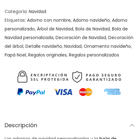
o
l
Categoría:
Navidad
a
Etiquetas:
Adorno con nombre
,
Adorno navideño
,
Adorno
d
personalizado
,
Árbol de Navidad
,
Bola de Navidad
,
Bola de
e
Navidad personalizada
,
Decoración de Navidad
,
Decoración
n
del árbol
,
Detalle navideño
,
Navidad
,
Ornamento navideño
,
a
Papá Noel
,
Regalos originales
,
Regalos personalizados
v
i
d
a
d
c
a
n
Descripción
t
Los adornos de navidad personalizados y la
bola de