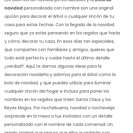
i
navidad
personalizada con nombre son una original
d
opción para decorar el árbol o cualquier rincón de tu
a
casa para estas fechas. Con la llegada de la navidad
d
seguro que ya estés pensando en los regalos que harás
y cómo decorar tu casa. En esos días tan especiales,
que compartes con familiares y amigos, quieres que
todo esté perfecto y cuidar hasta el último detalle
¿verdad?. Aquí te damos algunas ideas para la
decoración navideña y adornos para el árbol como la
bola de navidad, y que puedes utilizar para iluminar
cualquier rincón del hogar e incluso para poner los
nombres en los regalos que traen Santa Claus y los
Reyes Magos. Por nochebuena, navidad o nochevieja
sorprende en la mesa a tus invitados con un detalle
personalizado con el nombre de cada comensal. Un
regalo original que seguro que ellos guardarán con