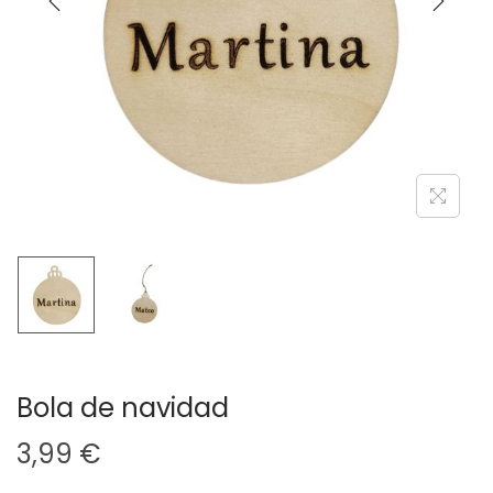
a
i
c
d
i
o
ó
n
Bola de navidad
3,99
€