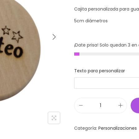
Cajita personalizada para gua
5cm diámetros
¡Date prisa! Solo quedan 3 en 
Texto para personalizar
C
a
j
Categoría:
Personalizaciones
a