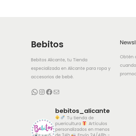
Bebitos
Newsl
Obtén o
Bebitos Alicante, tu Tienda
cuando
especializada en Alicante para ropa y
promoc
accesorios de bebé.
WhatsApp
Instagram
Facebook
Correo electrónico
bebitos_alicante
Tu tienda de
puericultura
Artículos
personalizados en menos
de 24h
Envío 24/48h -