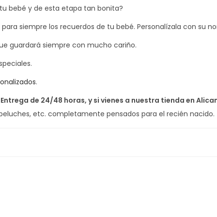
d
 tu bebé y de esta etapa tan bonita?
a
 para siempre los recuerdos de tu bebé. Personalízala con su n
d
 que guardará siempre con mucho cariño.
peciales.
onalizados
.
 Entrega de 24/48 horas, y si vienes a nuestra tienda en Alic
 peluches, etc. completamente pensados para el recién nacido.