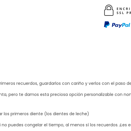
d
e
r
e
c
u
e
r
d
o
rimeros recuerdos, guardarlos con cariño y verlos con el paso d
s
nta, pero te damos esta preciosa opción personalizable con no
c
a
n
r los primeros diente (los dientes de leche)
t
Si no puedes congelar el tiempo, al menos sí los recuerdos. ¡Les 
i