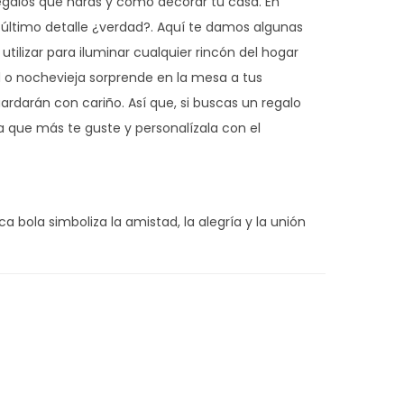
regalos que harás y cómo decorar tu casa. En
 último detalle ¿verdad?. Aquí te damos algunas
tilizar para iluminar cualquier rincón del hogar
d o nochevieja sorprende en la mesa a tus
ardarán con cariño. Así que, si buscas un regalo
a que más te guste y personalízala con el
a bola simboliza la amistad, la alegría y la unión