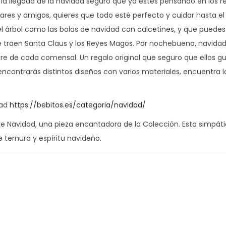
 la llegada de la navidad seguro que ya estés pensando en los 
ares y amigos, quieres que todo esté perfecto y cuidar hasta el
 árbol como las bolas de navidad con calcetines, y que puedes u
ue traen Santa Claus y los Reyes Magos. Por nochebuena, navida
re de cada comensal. Un regalo original que seguro que ellos gu
encontrarás distintos diseños con varios materiales, encuentra l
dad
https://bebitos.es/categoria/navidad/
a de Navidad, una pieza encantadora de la Colección. Esta simpátic
 ternura y espíritu navideño.