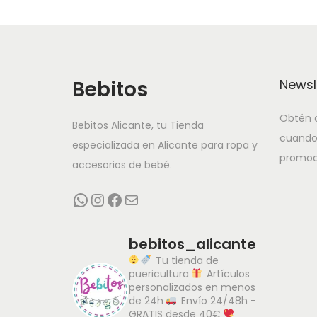
Bebitos
Newsl
Obtén o
Bebitos Alicante, tu Tienda
cuando
especializada en Alicante para ropa y
promoc
accesorios de bebé.
WhatsApp
Instagram
Facebook
Correo electrónico
bebitos_alicante
Tu tienda de
puericultura
Artículos
personalizados en menos
de 24h
Envío 24/48h -
GRATIS desde 40€