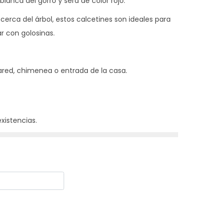
blanca del gorro y será de color rojo.
cerca del árbol, estos calcetines son ideales para
r con golosinas.
ared, chimenea o entrada de la casa.
existencias.