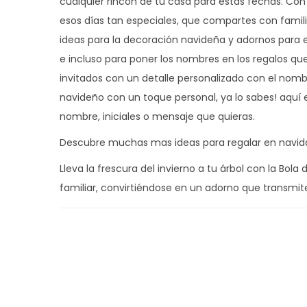
cualquier rincón de tu casa para estas fechas. Con
esos días tan especiales, que compartes con famili
ideas para la decoración navideña y adornos para el
e incluso para poner los nombres en los regalos q
invitados con un detalle personalizado con el nomb
navideño con un toque personal, ya lo sabes! aquí 
nombre, iniciales o mensaje que quieras.
Descubre muchas mas ideas para regalar en navi
Lleva la frescura del invierno a tu árbol con la Bol
familiar, convirtiéndose en un adorno que transmite