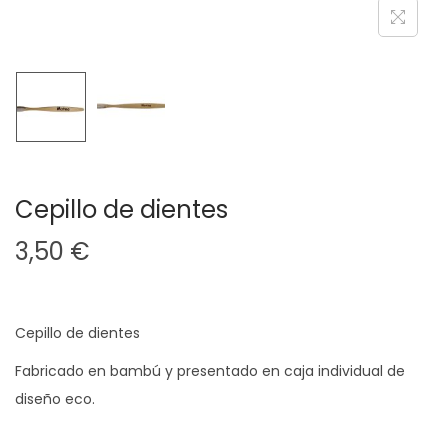
a
i
c
d
i
o
ó
n
Cepillo de dientes
3,50
€
Cepillo de dientes
Fabricado en bambú y presentado en caja individual de
diseño eco.