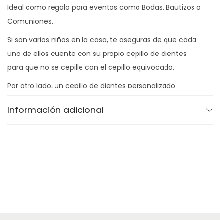
d
Ideal como regalo para eventos como Bodas, Bautizos o
Comuniones.
Si son varios niños en la casa, te aseguras de que cada
uno de ellos cuente con su propio cepillo de dientes
para que no se cepille con el cepillo equivocado.
Por otro lado, un cepillo de dientes personalizado
también es un bonito regalo.
Información adicional
Cualquier artículo que se pueda personalizar se puede
utilizar para regalo.
No hay nada mejor que un regalo personalizado y,
además, esto es mucho más importante cuando el
regalo es útil como un cepillo de dientes.
Además de poder personalizar este cepillo bambú con
el nombre, también podrás elegir el color de las cerdas