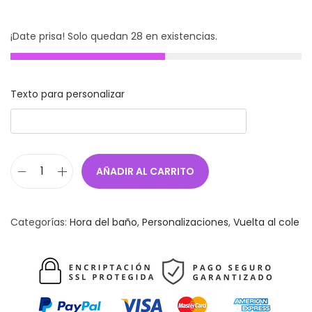
¡Date prisa! Solo quedan 28 en existencias.
Texto para personalizar
AÑADIR AL CARRITO
C
e
p
Categorías:
Hora del baño
,
Personalizaciones
,
Vuelta al cole
i
l
l
o