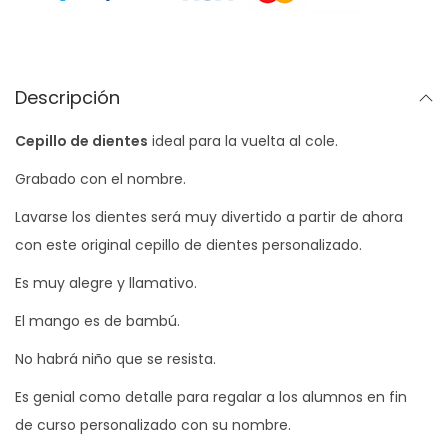
d
e
d
i
Descripción
e
Cepillo de dientes
ideal para la vuelta al cole.
n
t
Grabado con el nombre.
e
Lavarse los dientes será muy divertido a partir de ahora
s
con este original cepillo de dientes personalizado.
c
Es muy alegre y llamativo.
a
n
El mango es de bambú.
t
No habrá niño que se resista.
i
Es genial como detalle para regalar a los alumnos en fin
d
de curso personalizado con su nombre.
a