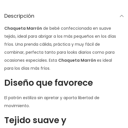
a
€
r
Descripción
.
r
Chaqueta Marrón
de bebé confeccionada en suave
ó
tejido, ideal para abrigar a los más pequeños en los días
n
fríos. Una prenda cálida, práctica y muy fácil de
c
combinar, perfecta tanto para looks diarios como para
a
ocasiones especiales. Esta
Chaqueta Marrón
es ideal
n
para los días más fríos.
t
i
Diseño que favorece
d
a
El patrón estiliza sin apretar y aporta libertad de
d
movimiento.
Tejido suave y