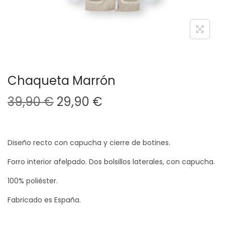
a
i
c
d
i
o
ó
n
Chaqueta Marrón
E
E
39,90
€
29,90
€
l
l
p
p
r
r
Diseño recto con capucha y cierre de botines.
e
e
Forro interior afelpado. Dos bolsillos laterales, con capucha.
c
c
100% poliéster.
i
i
o
o
Fabricado es España.
o
a