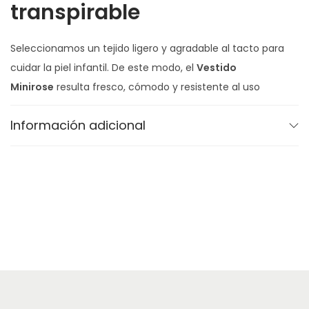
transpirable
Seleccionamos un tejido ligero y agradable al tacto para
cuidar la piel infantil. De este modo, el
Vestido
Minirose
resulta fresco, cómodo y resistente al uso
diario. Además, es ideal para juegos, paseos y
Información adicional
celebraciones familiares, ya que mantiene siempre un
acabado impecable.
Comodidad en cada
detalle
El diseño facilita el momento de vestir y desvestir. El talle
ofrece una holgura equilibrada que permite moverse sin
restricciones. A esto se suma la confección artesanal,
que asegura costuras suaves y un acabado cuidado. Así,