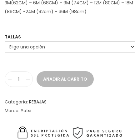
3M(62CM) – 6M (68CM) – 9M (74CM) – 12M (80CM) – 18M
g
u
(86CM) -24M (92cm) – 36M (98cm)
i
a
n
l
a
e
TALLAS
l
s
e
:
r
1
a
8
:
,
AÑADIR AL CARRITO
C
2
3
o
2
6
n
Categoría:
REBAJAS
,
j
Marca:
Yatsi
9
€
u
5
.
n
t
€