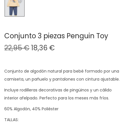
Conjunto 3 piezas Penguin Toy
E
E
22,95
€
18,36
€
l
l
p
p
r
r
Conjunto de algodón natural para bebé formado por una
e
e
camiseta, un pañuelo y pantalones con cintura ajustable.
c
c
Incluye rodilleras decorativas de pingüinos y un cálido
i
i
interior afelpado. Perfecto para los meses más fríos.
o
o
60% Algodón, 40% Poliéster
o
a
r
c
TALLAS:
i
t