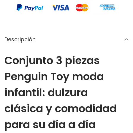
o
.
3
p
i
e
Descripción
z
a
Conjunto 3 piezas
s
P
Penguin Toy moda
e
n
infantil: dulzura
g
u
clásica y comodidad
i
para su día a día
n
T