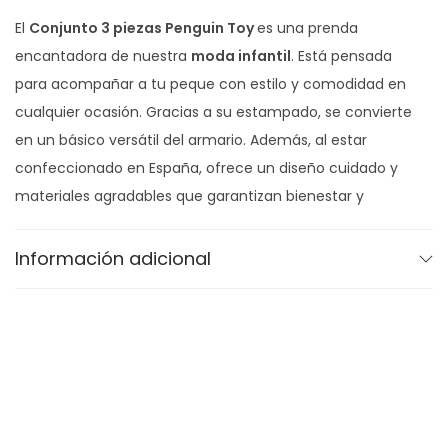
o
El
Conjunto 3 piezas Penguin Toy
es una prenda
y
encantadora de nuestra
moda infantil
. Está pensada
c
para acompañar a tu peque con estilo y comodidad en
a
cualquier ocasión. Gracias a su estampado, se convierte
n
en un básico versátil del armario. Además, al estar
t
confeccionado en España, ofrece un diseño cuidado y
i
materiales agradables que garantizan bienestar y
d
calidad. Por lo tanto, el
Conjunto 3 piezas Penguin
a
Toy
une tradición y frescura en una sola prenda.
Información adicional
d
Diseño que favorece
El patrón estiliza sin apretar y aporta libertad de
movimiento.
Tejido suave y