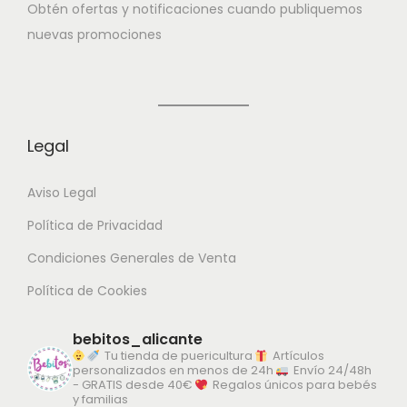
Obtén ofertas y notificaciones cuando publiquemos
Confeccionado artesanalmente.
nuevas promociones
Conjuntos ideales para momentos especiales.
Regalos con mucho cariño y amor para personitas muy
muy especiales.
Legal
Aviso Legal
Política de Privacidad
Condiciones Generales de Venta
Política de Cookies
bebitos_alicante
Tu tienda de puericultura
Artículos
personalizados en menos de 24h
Envío 24/48h
- GRATIS desde 40€
Regalos únicos para bebés
y familias