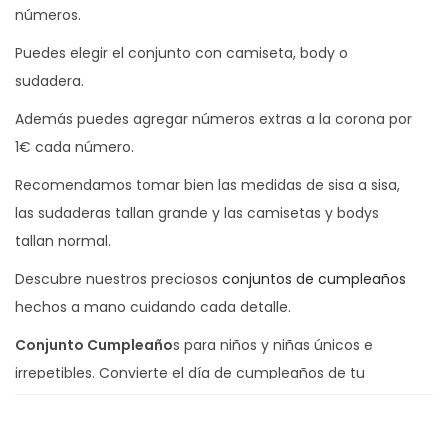
o
números.
s
Puedes elegir el conjunto con camiseta, body o
c
sudadera.
a
Además puedes agregar números extras a la corona por
n
1€ cada número.
t
i
Recomendamos tomar bien las medidas de sisa a sisa,
d
las sudaderas tallan grande y las camisetas y bodys
a
tallan normal.
d
Descubre nuestros preciosos
conjuntos de cumpleaños
hechos a mano cuidando cada detalle.
Conjunto Cumpleaño
s para niños y niñas únicos e
irrepetibles. Convierte el día de cumpleaños de tu
peque en un día inolvidable.
Pregunta por nuestro catalogo de telas, todas 100%