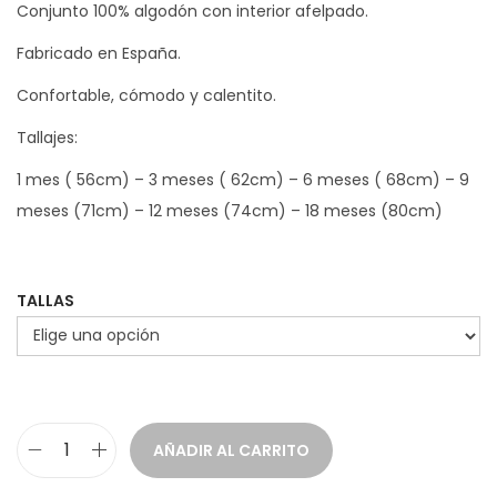
i
i
Conjunto 100% algodón con interior afelpado.
o
o
Fabricado en España.
o
a
Confortable, cómodo y calentito.
r
c
i
t
Tallajes:
g
u
1 mes ( 56cm) – 3 meses ( 62cm) – 6 meses ( 68cm) – 9
i
a
meses (71cm) – 12 meses (74cm) – 18 meses (80cm)
n
l
a
e
l
s
TALLAS
e
:
r
2
a
2
:
,
2
4
AÑADIR AL CARRITO
C
8
0
o