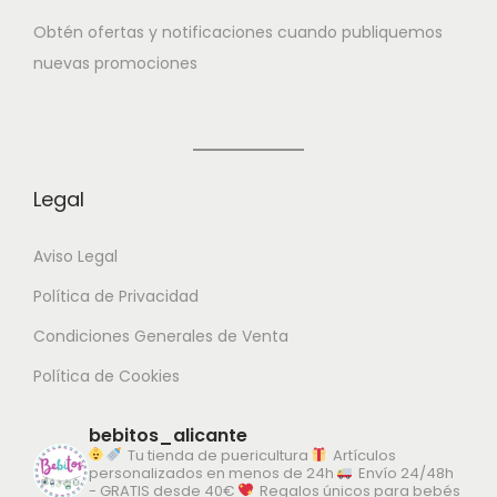
ofrece una holgura equilibrada que permite moverse sin
Obtén ofertas y notificaciones cuando publiquemos
restricciones. A esto se suma la confección artesanal,
nuevas promociones
que asegura costuras suaves y un acabado cuidado. Así,
tu hija disfrutará de cada momento con total confort.
Combina con todo
Legal
El
Conjunto Minifamily
combina fácilmente. Por eso, es
Aviso Legal
una prenda muy práctica para el día a día. También se
adapta a ocasiones más especiales al añadir
Política de Privacidad
cualquier
complemento
. De este modo, conseguirás un
Condiciones Generales de Venta
look elegante y coordinado.
Política de Cookies
Para ocasiones y para
bebitos_alicante
diario
Tu tienda de puericultura
Artículos
personalizados en menos de 24h
Envío 24/48h
- GRATIS desde 40€
Regalos únicos para bebés