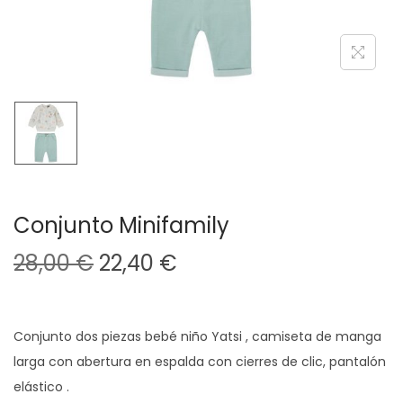
a
i
c
d
i
o
ó
n
Conjunto Minifamily
E
E
28,00
€
22,40
€
l
l
p
p
r
r
Conjunto dos piezas bebé niño Yatsi , camiseta de manga
e
e
larga con abertura en espalda con cierres de clic, pantalón
c
c
elástico .