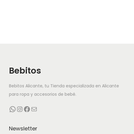
movimiento.
Tejido suave y
transpirable
Seleccionamos un tejido ligero y agradable al tacto para
cuidar la piel infantil. De este modo, el
Conjunto
Minifamily
resulta fresco, cómodo y resistente al uso
Bebitos
diario. Además, es ideal para juegos, paseos y
celebraciones familiares, ya que mantiene siempre un
Bebitos Alicante, tu Tienda especializada en Alicante
acabado impecable.
para ropa y accesorios de bebé.
Comodidad en cada
WhatsApp
Instagram
Facebook
Correo electrónico
detalle
Newsletter
El diseño facilita el momento de vestir y desvestir. El talle