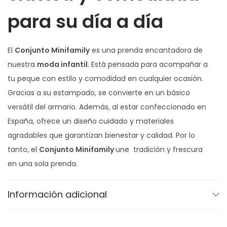
c
para su día a día
a
n
El
Conjunto Minifamily
es una prenda encantadora de
t
nuestra
moda infantil
. Está pensada para acompañar a
i
tu peque con estilo y comodidad en cualquier ocasión.
d
Gracias a su estampado, se convierte en un básico
a
versátil del armario. Además, al estar confeccionado en
d
España, ofrece un diseño cuidado y materiales
agradables que garantizan bienestar y calidad. Por lo
tanto, el
Conjunto Minifamily
une tradición y frescura
en una sola prenda.
Diseño que favorece
Información adicional
El patrón estiliza sin apretar y aporta libertad de