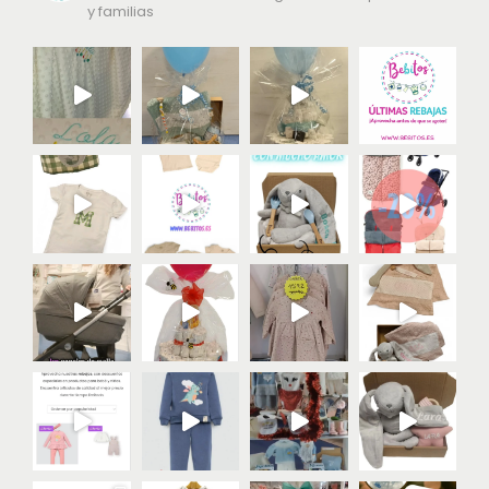
y familias
El conjunto puede lucirse en diferentes situaciones. Es
perfecto para un paseo en familia, pero también para
un evento más formal. En consecuencia, se convierte
en una prenda versátil que multiplica las opciones de
estilo.
Cuidado fácil, resultado
duradero
Recomendamos lavar en agua fría con detergente
suave y secar al aire. Así se conservarán la suavidad y
los colores originales durante más tiempo. Incluso
puedes plancharlo del revés a baja temperatura para un
acabado perfecto.
Con el conjunto
moda infantil
eliges
ropa infantil hecha