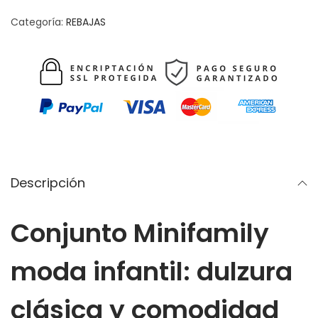
,
n
Categoría:
REBAJAS
0
€
j
0
.
u
n
€
t
.
o
M
i
n
Descripción
i
f
Conjunto Minifamily
a
m
moda infantil: dulzura
i
l
clásica y comodidad
y