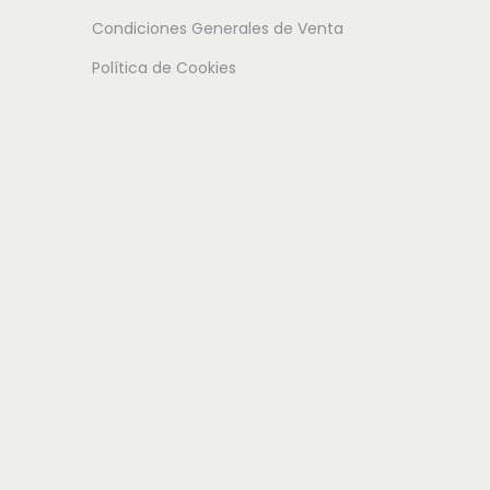
s originales durante más tiempo. Incluso
Condiciones Generales de Venta
Política de Cookies
idad y un estilo delicado que acompaña a tu hija