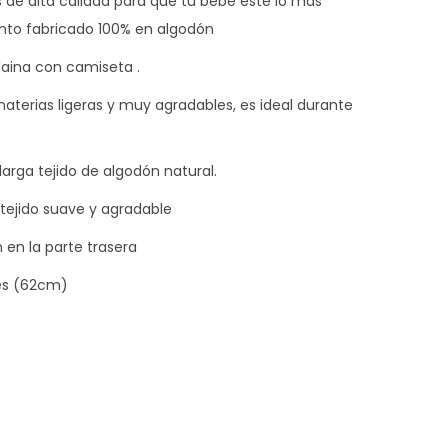
de alta calidad para que tu bebé este lo más
nto fabricado 100% en algodón
laina con camiseta .
terias ligeras y muy agradables, es ideal durante
rga tejido de algodón natural.
tejido suave y agradable
 en la parte trasera
es (62cm)