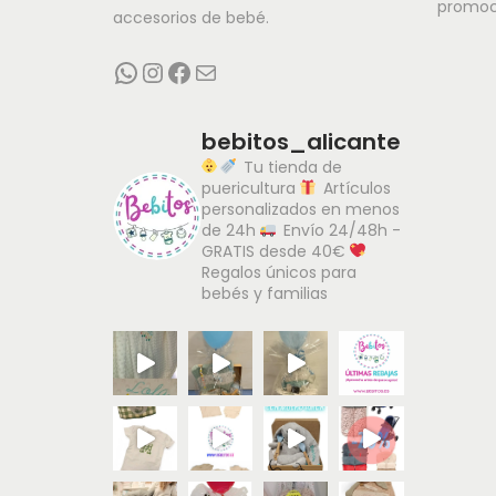
Recomendamos lavar en agua fría con detergente sua
promoc
accesorios de bebé.
puedes plancharlo del revés a baja temperatura p
WhatsApp
Instagram
Facebook
Correo electrónico
Con el conjunto
moda infantil
eliges
ropa infantil
en todos sus momentos especiales.
bebitos_alicante
Tu tienda de
puericultura
Artículos
personalizados en menos
de 24h
Envío 24/48h -
GRATIS desde 40€
Regalos únicos para
bebés y familias