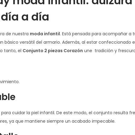
y moda infantil: dulzura 
e
día a día
d
a
y
ra de nuestra
moda infantil
. Está pensada para acompañar a t
c
n básico versátil del armario. Además, al estar confeccionado 
a
o tanto, el
Conjunto 2 piezas Corazón
une tradición y frescur
n
t
i
d
ovimiento.
a
able
d
para cuidar la piel infantil. De este modo, el conjunto resulta f
liares, ya que mantiene siempre un acabado impecable.