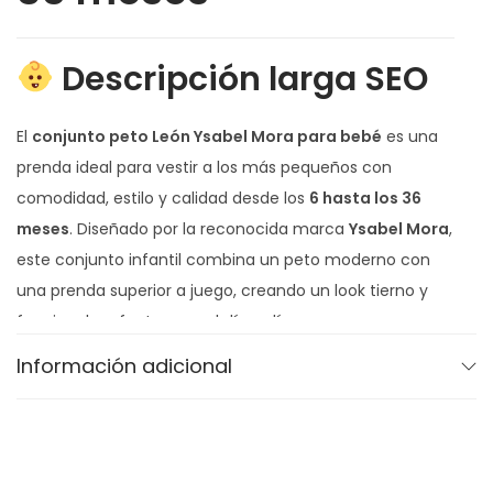
i
d
a
Descripción larga SEO
d
El
conjunto peto León Ysabel Mora para bebé
es una
prenda ideal para vestir a los más pequeños con
comodidad, estilo y calidad desde los
6 hasta los 36
meses
. Diseñado por la reconocida marca
Ysabel Mora
,
este conjunto infantil combina un peto moderno con
una prenda superior a juego, creando un look tierno y
funcional perfecto para el día a día.
Confeccionado con tejidos suaves y resistentes, este
Información adicional
conjunto de peto para bebé
respeta la piel sensible del
niño, permitiendo libertad de movimiento para jugar,
gatear y dar sus primeros pasos con total confort. Su
diseño con motivo de león aporta un toque divertido y