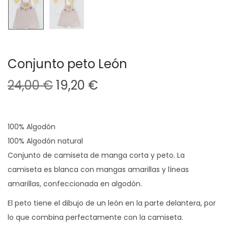
Conjunto peto León
E
E
24,00
€
19,20
€
l
l
p
p
r
r
100% Algodón
e
e
100% Algodón natural
c
c
Conjunto de camiseta de manga corta y peto. La
i
i
camiseta es blanca con mangas amarillas y líneas
o
o
amarillas, confeccionada en algodón.
o
a
El peto tiene el dibujo de un león en la parte delantera, por
r
c
lo que combina perfectamente con la camiseta.
i
t