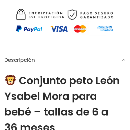
u
.
n
t
o
p
e
t
o
Descripción
L
e
Conjunto peto León
ó
n
Ysabel Mora para
c
a
bebé – tallas de 6 a
n
t
36 meses