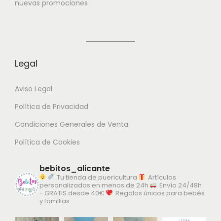
✔ Tallas disponibles: 6, 12, 18, 24 y 36 meses
nuevas promociones
✔ Tejido suave, cómodo y transpirable
✔ Fácil de poner y mantener
Ideal para
Legal
• Bebés en crecimiento
Aviso Legal
• Regalos de nacimiento o cumpleaños
Política de Privacidad
• Uso diario con total comodidad
Condiciones Generales de Venta
Política de Cookies
bebitos_alicante
Tu tienda de puericultura
Artículos
personalizados en menos de 24h
Envío 24/48h
- GRATIS desde 40€
Regalos únicos para bebés
y familias