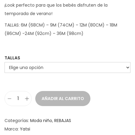
¡Look perfecto para que los bebés disfruten de la
g
u
temporada de verano!
i
a
n
l
TALLAS: 6M (68CM) – 9M (74CM) – 12M (80CM) – 18M
a
e
(86CM) -24M (92cm) – 36M (98cm)
l
s
e
:
r
1
TALLAS
a
9
:
,
2
2
4
0
AÑADIR AL CARRITO
,
C
0
€
o
0
.
n
Categorías:
Moda niño
,
REBAJAS
j
Marca:
Yatsi
€