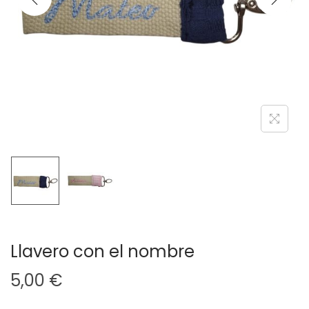
a
i
c
d
i
o
ó
n
Llavero con el nombre
5,00
€