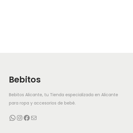
como mamá.
Estas personalizaciones entran dentro del
Plazo de
Entrega de 24/48 horas, y si vienes a nuestra tienda
en Alicante la tendrás disponible en menos de 24h
,
por lo que podrás disfrutar de mantas, capas de baño,
peluches, etc. completamente pensados para el recién
nacido.
Bebitos
Bebitos Alicante, tu Tienda especializada en Alicante
para ropa y accesorios de bebé.
WhatsApp
Instagram
Facebook
Correo electrónico