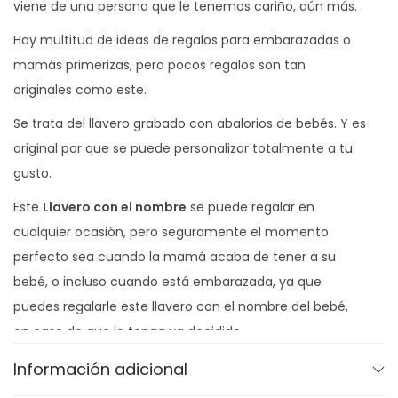
r
viene de una persona que le tenemos cariño, aún más.
e
Hay multitud de ideas de regalos para embarazadas o
c
mamás primerizas, pero pocos regalos son tan
a
originales como este.
n
Se trata del llavero grabado con abalorios de bebés. Y es
t
original por que se puede personalizar totalmente a tu
i
gusto.
d
a
Este
Llavero con el nombre
se puede regalar en
d
cualquier ocasión, pero seguramente el momento
perfecto sea cuando la mamá acaba de tener a su
bebé, o incluso cuando está embarazada, ya que
puedes regalarle este llavero con el nombre del bebé,
en caso de que lo tenga ya decidido.
También es un regalo perfecto para el primer Día de la
Información adicional
Madre de una mujer, o para su primer cumpleaños