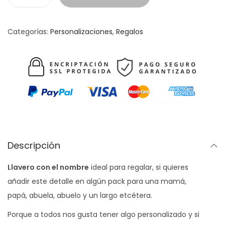
L
l
a
Categorías:
Personalizaciones
,
Regalos
v
e
r
o
c
o
n
e
Descripción
l
Llavero con el nombre
ideal para regalar, si quieres
n
añadir este detalle en algún pack para una mamá,
o
papá, abuela, abuelo y un largo etcétera.
m
b
Porque a todos nos gusta tener algo personalizado y si