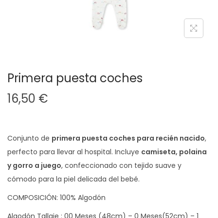
a
i
c
d
i
o
ó
n
Primera puesta coches
16,50
€
Conjunto de
primera puesta coches para recién nacido
,
perfecto para llevar al hospital. Incluye
camiseta, polaina
y gorro a juego
, confeccionado con tejido suave y
cómodo para la piel delicada del bebé.
COMPOSICIÓN: 100% Algodón
Algodón Tallaje : 00 Meses (48cm) – 0 Meses(52cm) – 1