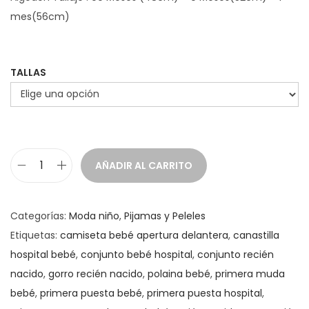
mes(56cm)
TALLAS
AÑADIR AL CARRITO
P
r
i
Categorías:
Moda niño
,
Pijamas y Peleles
m
Etiquetas:
camiseta bebé apertura delantera
,
canastilla
e
hospital bebé
,
conjunto bebé hospital
,
conjunto recién
r
nacido
,
gorro recién nacido
,
polaina bebé
,
primera muda
a
bebé
,
primera puesta bebé
,
primera puesta hospital
,