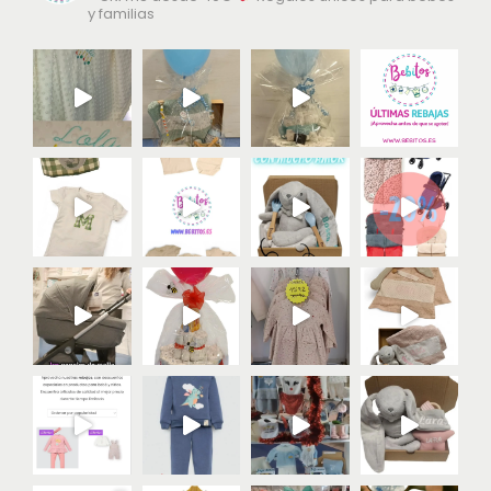
incluir en la
canastilla del recién nacido
o como
y familias
regalo para futuros padres
, ya que combina
funcionalidad, comodidad y un diseño adorable.
Este conjunto es perfecto tanto para el hospital como
para los primeros días en casa, asegurando que el bebé
esté siempre cómodo, protegido y vestido con una
prenda especialmente diseñada para su bienestar.
Características del
conjunto
Conjunto de
primera puesta para recién nacido
Incluye
camiseta, polaina y gorro a juego
Diseño de coches
divertido y dulce
Tejido
suave, delicado y transpirable
Ideal para
hospital y primeros días del bebé