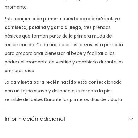
i
momento.
d
a
Este
conjunto de primera puesta para bebé
incluye
d
camiseta, polaina y gorro a juego
, tres prendas
básicas que forman parte de la primera muda del
recién nacido. Cada una de estas piezas está pensada
para proporcionar bienestar al bebé y facilitar a los
padres el momento de vestirlo y cambiarlo durante los
primeros días.
La
camiseta para recién nacido
está confeccionada
con un tejido suave y delicado que respeta la piel
sensible del bebé. Durante los primeros días de vida, la
piel del recién nacido necesita prendas que sean
cómodas, transpirables y agradables al tacto, por lo que
Información adicional
este conjunto está elaborado con materiales pensados
para proporcionar la máxima suavidad.