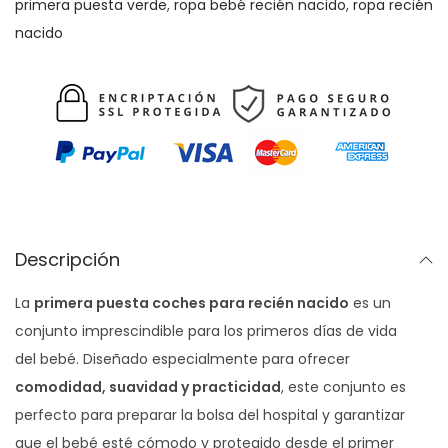
p
primera puesta verde
,
ropa bebé recién nacido
,
ropa recién
u
nacido
e
s
t
a
c
o
c
h
Descripción
e
La
primera puesta coches para recién nacido
es un
s
conjunto imprescindible para los primeros días de vida
c
del bebé. Diseñado especialmente para ofrecer
a
comodidad, suavidad y practicidad
, este conjunto es
n
perfecto para preparar la bolsa del hospital y garantizar
t
que el bebé esté cómodo y protegido desde el primer