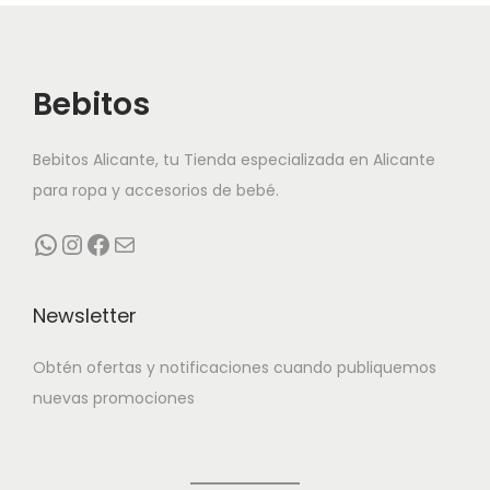
un para un breve paseo o una larga jornada.
En Bebitos Alicante buscamos vuestra comodidad y
seguridad.
Bebitos
Por eso contamos con un amplio catálogo de productos
con los que ayudarte en cada una de las etapas del
Bebitos Alicante, tu Tienda especializada en Alicante
peque de la casa.
para ropa y accesorios de bebé.
Desde el primer día disfruta de agradables paseos con
WhatsApp
Instagram
Facebook
Correo electrónico
tu bebé.
Todos los imprescindible en Bebitos Alicante.
Newsletter
Obtén ofertas y notificaciones cuando publiquemos
nuevas promociones