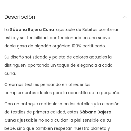
€
r
h
a
Descripción
a
C
s
La
Sábana Bajera Cuna
ajustable de Bebitos combinan
u
t
estilo y sostenibilidad, confeccionada en una suave
n
a
doble gasa de algodón orgánico 100% certificado.
a
1
c
Su diseño sofisticado y paleta de colores actuales la
0
a
distinguen, aportando un toque de elegancia a cada
,
n
cuna.
7
t
Creamos textiles pensando en ofrecer los
0
i
complementos ideales para la canastilla de tu pequeño.
d
€
Con un enfoque meticuloso en los detalles y la elección
a
de textiles de primera calidad, estas
Sábana Bajera
d
Cuna ajustable
no solo cuidan la piel sensible de tu
bebé, sino que también respetan nuestro planeta y