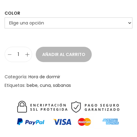
e
c
COLOR
i
o
s
:
AÑADIR AL CARRITO
d
S
e
á
s
b
Categoría:
Hora de dormir
d
a
Etiquetas:
bebe
,
cuna
,
sabanas
e
n
9
a
,
B
9
a
9
j
e