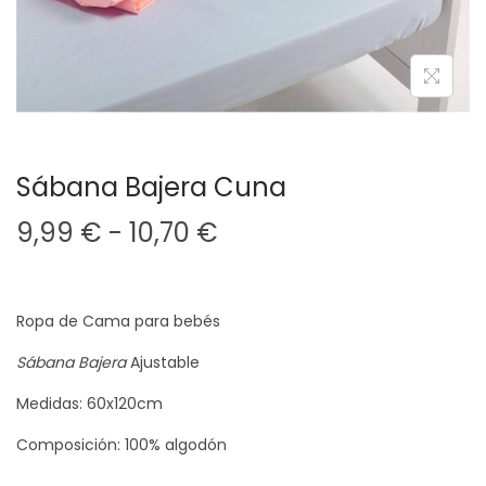
a
i
c
d
i
o
ó
n
Sábana Bajera Cuna
R
9,99
€
-
10,70
€
a
n
g
Ropa de Cama para bebés
o
Sábana Bajera
Ajustable
d
Medidas: 60x120cm
e
p
Composición: 100% algodón
r