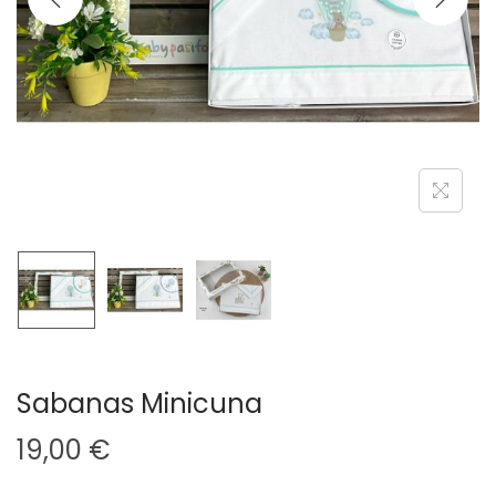
a
i
c
d
i
o
ó
n
Sabanas Minicuna
19,00
€