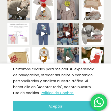
Utilizamos cookies para mejorar su experiencia
de navegación, ofrecer anuncios o contenido
Cargar más
Seguir
personalizados y analizar nuestro tráfico. Al
hacer clic en "Aceptar todo", acepta nuestro
uso de cookies.
Política de Cookies
Aceptar
© 2024 Bebitos.es | Todos los derechos reservados