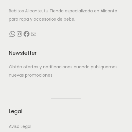
No lavar en seco.
Bebitos Alicante, tu Tienda especializada en Alicante
Descubre todo nuestro
catalogo.
Compra en Bebitos
para ropa y accesorios de bebé.
todos los esenciales para la llegada de tu bebé.
WhatsApp
Instagram
Facebook
Correo electrónico
Muchas ideas para regalar a los futuros papás.
En Bebitos Alicante te asesoramos de todos los
Newsletter
imprescindibles para ese momento tan esperado.
Calidad y precio se cogen de la mano en Bebitos
Obtén ofertas y notificaciones cuando publiquemos
Alicante.
nuevas promociones
Legal
Aviso Legal