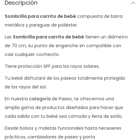
a
Descripción
r
Sombrilla para carrito de bebé
compuesta de barra
a
metálica y paraguas de poliéster.
c
a
Las
Sombrilla para carrito de bebé
tienen un diámetro
r
de 70 cm, su punto de enganche en compatible con
r
casi cualquier cochecito.
i
Tiene protección SPF para los rayos solares.
t
Tu bebé disfrutará de los paseos totalmente protegido
o
de los rayos del sol.
d
e
En nuestra
categoría
de Paseo, te ofrecemos una
b
amplia gama de productos diseñados para hacer que
e
cada salida con tu bebé sea cómoda y llena de estilo.
b
Desde bolsos y maletas funcionales hasta neceseres
é
prácticos, cambiadores de paseo y porta