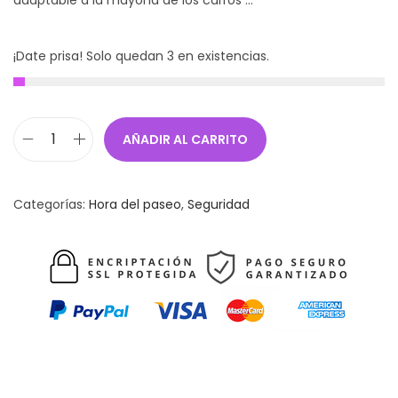
¡Date prisa! Solo quedan 3 en existencias.
AÑADIR AL CARRITO
S
o
m
Categorías:
Hora del paseo
,
Seguridad
b
r
i
l
l
a
p