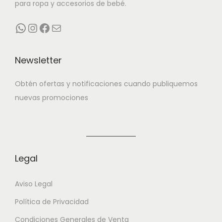
para ropa y accesorios de bebé.
tu bebé.
WhatsApp
Instagram
Facebook
Correo electrónico
Todos los imprescindible en Bebitos Alicante.
Newsletter
Obtén ofertas y notificaciones cuando publiquemos
nuevas promociones
Legal
Aviso Legal
Política de Privacidad
Condiciones Generales de Venta