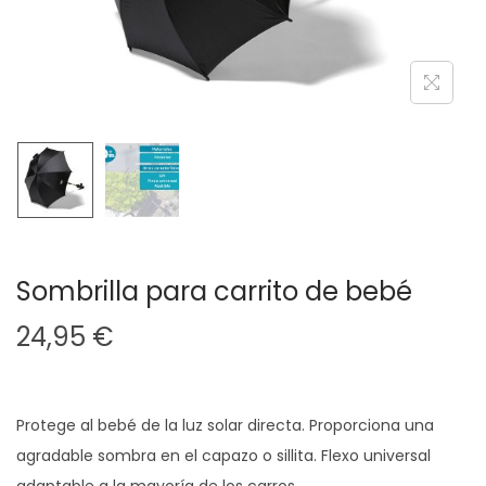
a
i
c
d
i
o
ó
n
Sombrilla para carrito de bebé
24,95
€
Protege al bebé de la luz solar directa. Proporciona una
agradable sombra en el capazo o sillita. Flexo universal
adaptable a la mayoría de los carros …