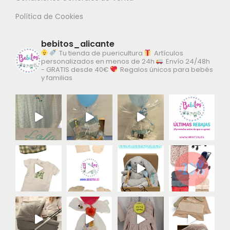
Estas personalizaciones entran dentro del
Plazo de
Política de Cookies
Entrega de 24/48 horas, y si vienes a nuestra tienda
en Alicante la tendrás disponible en menos de 24h
,
bebitos_alicante
por lo que podrás disfrutar de mantas, capas de baño,
Tu tienda de puericultura
Artículos
personalizados en menos de 24h
Envío 24/48h
peluches, etc. completamente pensados para el recién
- GRATIS desde 40€
Regalos únicos para bebés
y familias
nacido.