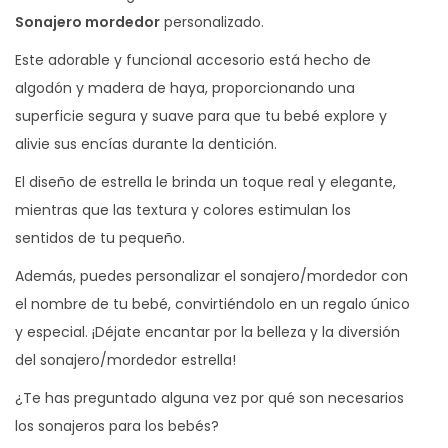
Sonajero mordedor
personalizado.
o
r
Este adorable y funcional accesorio está hecho de
c
algodón y madera de haya, proporcionando una
a
superficie segura y suave para que tu bebé explore y
n
alivie sus encías durante la dentición.
t
El diseño de estrella le brinda un toque real y elegante,
i
mientras que las textura y colores estimulan los
d
sentidos de tu pequeño.
a
Además, puedes personalizar el sonajero/mordedor con
d
el nombre de tu bebé, convirtiéndolo en un regalo único
y especial. ¡Déjate encantar por la belleza y la diversión
del sonajero/mordedor estrella!
¿Te has preguntado alguna vez por qué son necesarios
los sonajeros para los bebés?