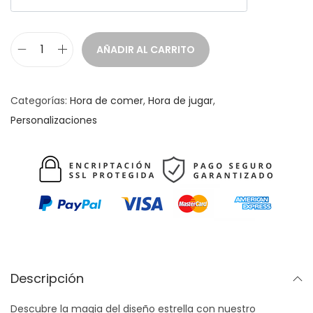
AÑADIR AL CARRITO
S
o
n
Categorías:
Hora de comer
,
Hora de jugar
,
a
Personalizaciones
j
e
r
o
m
o
r
d
Descripción
e
Descubre la magia del diseño estrella con nuestro
d