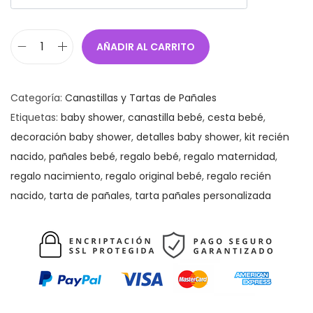
AÑADIR AL CARRITO
T
a
r
Categoría:
Canastillas y Tartas de Pañales
t
Etiquetas:
baby shower
,
canastilla bebé
,
cesta bebé
,
a
decoración baby shower
,
detalles baby shower
,
kit recién
d
nacido
,
pañales bebé
,
regalo bebé
,
regalo maternidad
,
e
regalo nacimiento
,
regalo original bebé
,
regalo recién
P
nacido
,
tarta de pañales
,
tarta pañales personalizada
a
ñ
a
l
e
s