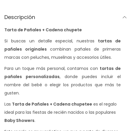
+
C
Descripción
a
Tarta de Pañales + Cadena chupete
d
e
Si buscas un detalle especial, nuestras
tartas de
n
pañales originales
combinan pañales de primeras
a
marcas con peluches, muselinas y accesorios útiles.
c
Para un toque más personal, contamos con
tartas de
h
pañales personalizadas
, donde puedes incluir el
u
nombre del bebé o elegir los productos que más te
p
gusten.
e
Las
Tarta de Pañales + Cadena chupete
e
es el regalo
t
ideal para las fiestas de recién nacidos o las populares
e
Baby Showers
.
c
a